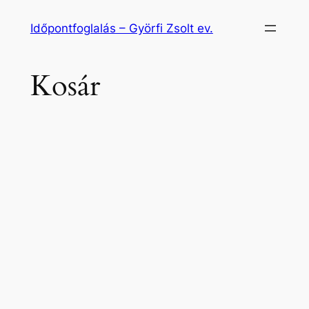
Ugrás
Időpontfoglalás – Györfi Zsolt ev.
a
tartalomhoz
Kosár